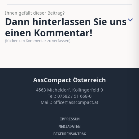
Ihnen gefällt dieser Beitrag?
Dann hinterlassen Sie uns
einen Kommentar!
(Klicken um Kommentar zu verfassen)
AssCompact Österreich
4563 Micheldorf, Kollingerfeld 9
Tel.:
07582 / 51 668-0
Mail.:
office@asscompact.at
IMPRESSUM
MEDIADATEN
BEGEHRENSANTRAG