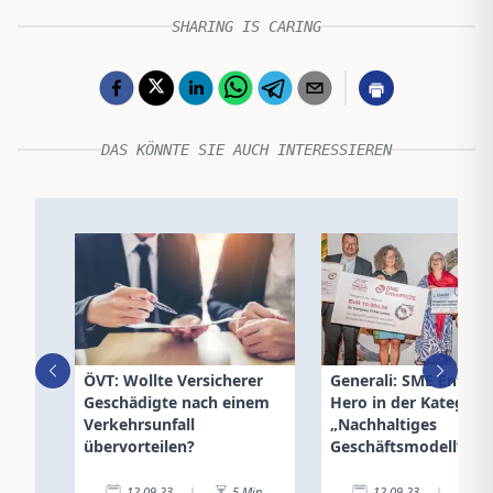
SHARING IS CARING
DAS KÖNNTE SIE AUCH INTERESSIEREN
ÖVT: Wollte Versicherer
Generali: SME EnterP
Geschädigte nach einem
Hero in der Kategori
Verkehrsunfall
„Nachhaltiges
übervorteilen?
Geschäftsmodell“
12.09.23
|
5
Min.
12.09.23
|
2