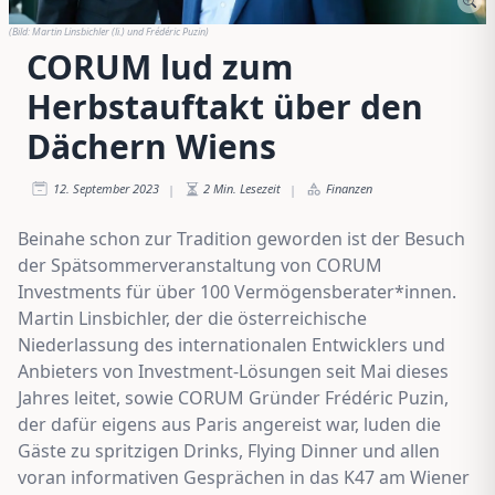
(Bild:
Martin Linsbichler (li.) und Frédéric Puzin
)
CORUM lud zum
Herbstauftakt über den
Dächern Wiens
12. September 2023
2
Min. Lesezeit
Finanzen
|
|
Beinahe schon zur Tradition geworden ist der Besuch
der Spätsommerveranstaltung von CORUM
Investments für über 100 Vermögensberater*innen.
Martin Linsbichler, der die österreichische
Niederlassung des internationalen Entwicklers und
Anbieters von Investment-Lösungen seit Mai dieses
Jahres leitet, sowie CORUM Gründer Frédéric Puzin,
der dafür eigens aus Paris angereist war, luden die
Gäste zu spritzigen Drinks, Flying Dinner und allen
voran informativen Gesprächen in das K47 am Wiener