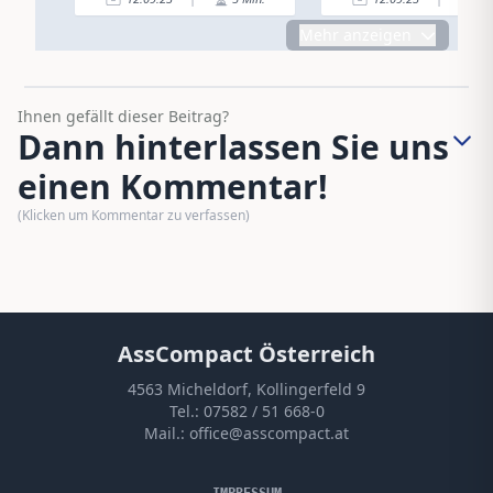
Mehr anzeigen
Ihnen gefällt dieser Beitrag?
Dann hinterlassen Sie uns
einen Kommentar!
(Klicken um Kommentar zu verfassen)
AssCompact Österreich
4563 Micheldorf, Kollingerfeld 9
Tel.:
07582 / 51 668-0
Mail.:
office@asscompact.at
IMPRESSUM