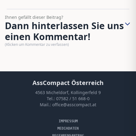
Ihnen gefällt dieser Beitrag?
Dann hinterlassen Sie uns
einen Kommentar!
(Klicken um Kommentar zu verfassen)
AssCompact Österreich
4563 Micheldorf, Kollingerfeld 9
Tel.:
07582 / 51 668-0
Mail.:
office@asscompact.at
IMPRESSUM
MEDIADATEN
BEGEHRENSANTRAG