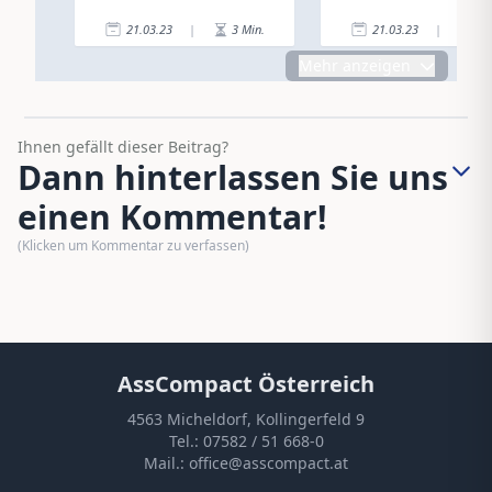
21.03.23
|
3
Min.
21.03.23
|
2
Mehr anzeigen
Ihnen gefällt dieser Beitrag?
Dann hinterlassen Sie uns
einen Kommentar!
(Klicken um Kommentar zu verfassen)
AssCompact Österreich
4563 Micheldorf, Kollingerfeld 9
Tel.:
07582 / 51 668-0
Mail.:
office@asscompact.at