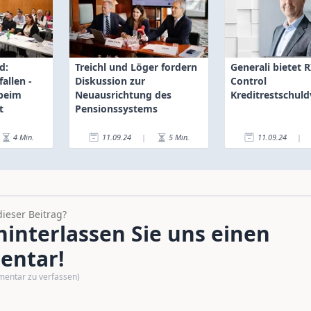
d:
Treichl und Löger fordern
Generali bietet 
allen -
Diskussion zur
Control
 beim
Neuausrichtung des
Kreditrestschul
t
Pensionssystems
4
Min.
11.09.24
|
5
Min.
11.09.24
|
dieser Beitrag?
interlassen Sie uns einen
ntar!
mentar zu verfassen)