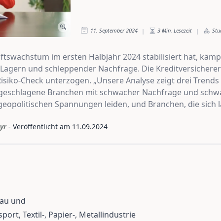
11. September 2024
3
Min. Lesezeit
Stu
|
|
ftswachstum im ersten Halbjahr 2024 stabilisiert hat, käm
Lagern und schleppender Nachfrage. Die Kreditversicherer
isiko-Check unterzogen. „Unsere Analyse zeigt drei Trends 
angeschlagene Branchen mit schwacher Nachfrage und schwa
eopolitischen Spannungen leiden, und Branchen, die sich 
yr
- Veröffentlicht am
11.09.2024
Bau und
ort, Textil-, Papier-, Metallindustrie