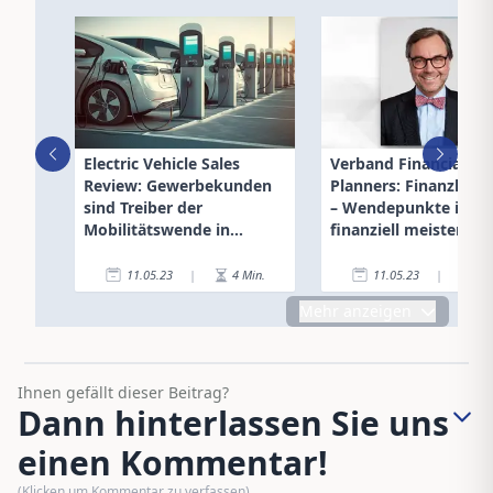
Electric Vehicle Sales
Verband Financial
Review: Gewerbekunden
Planners: Finanzkom
sind Treiber der
– Wendepunkte im L
Mobilitätswende in
finanziell meistern
Österreich
11.05.23
|
4
Min.
11.05.23
|
3
Mehr anzeigen
Ihnen gefällt dieser Beitrag?
Dann hinterlassen Sie uns
einen Kommentar!
(Klicken um Kommentar zu verfassen)