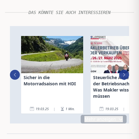
DAS KÖNNTE SIE AUCH INTERESSIEREN
Sicher in die
Steuerliche Aspekte 
Motorradsaison mit HDI
der Betriebsnachfolg
Was Makler wissen
müssen
19.03.25
|
1
Min.
19.03.25
|
4
Mehr anzeigen