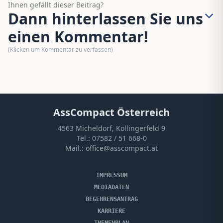
Ihnen gefällt dieser Beitrag?
Dann hinterlassen Sie uns
einen Kommentar!
(Klicken um Kommentar zu verfassen)
AssCompact Österreich
4563 Micheldorf, Kollingerfeld 9
Tel.:
07582 / 51 668-0
Mail.:
office@asscompact.at
IMPRESSUM
MEDIADATEN
BEGEHRENSANTRAG
KARRIERE
THEMENPLAN