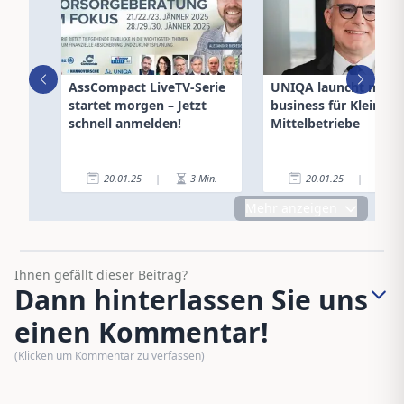
AssCompact LiveTV-Serie
UNIQA launcht myU
startet morgen – Jetzt
business für Klein- u
schnell anmelden!
Mittelbetriebe
20.01.25
|
3
Min.
20.01.25
|
2
Mehr anzeigen
Ihnen gefällt dieser Beitrag?
Dann hinterlassen Sie uns
einen Kommentar!
(Klicken um Kommentar zu verfassen)