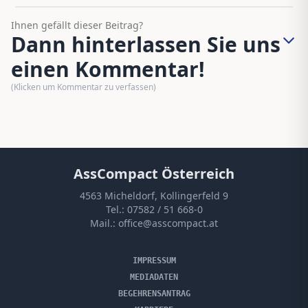
Ihnen gefällt dieser Beitrag?
Dann hinterlassen Sie uns
einen Kommentar!
(Klicken um Kommentar zu verfassen)
AssCompact Österreich
4563 Micheldorf, Kollingerfeld 9
Tel.:
07582 / 51 668-0
Mail.:
office@asscompact.at
IMPRESSUM
MEDIADATEN
BEGEHRENSANTRAG