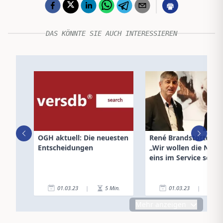
DAS KÖNNTE SIE AUCH INTERESSIEREN
OGH aktuell: Die neuesten
René Brandstötter, Al
Entscheidungen
„Wir wollen die Num
eins im Service sein“
01.03.23
|
5
Min.
01.03.23
|
6
Mehr anzeigen