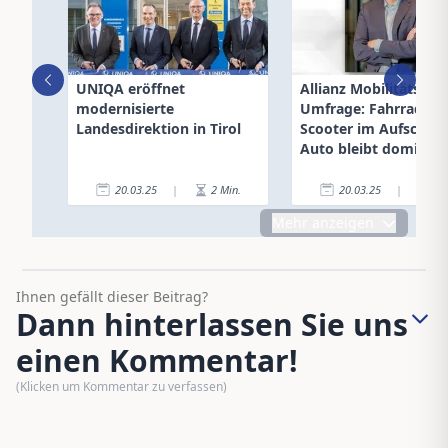
UNIQA eröffnet
Allianz Mobilitäts-
modernisierte
Umfrage: Fahrrad un
Landesdirektion in Tirol
Scooter im Aufschwu
Auto bleibt dominan
20.03.25
|
2
Min.
20.03.25
|
2
Mehr anzeigen
Ihnen gefällt dieser Beitrag?
Dann hinterlassen Sie uns
einen Kommentar!
(Klicken um Kommentar zu verfassen)