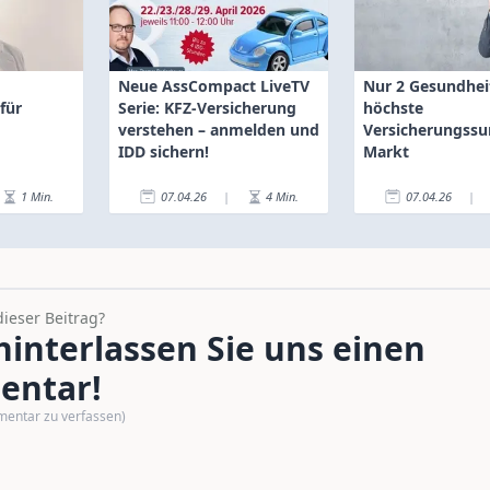
Neue AssCompact LiveTV
Nur 2 Gesundhei
für
Serie: KFZ-Versicherung
höchste
verstehen – anmelden und
Versicherungs
IDD sichern!
Markt
1
Min.
07.04.26
|
4
Min.
07.04.26
|
dieser Beitrag?
interlassen Sie uns einen
ntar!
mentar zu verfassen)