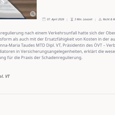
07. April 2026
3
Min. Lesezeit
Recht & W
|
|
enregulierung nach einem Verkehrsunfall hatte sich der Ob
form als auch mit der Ersatzfähigkeit von Kosten in der a
na-Maria Taudes MTD Dipl. VT, Präsidentin des ÖVT – Ver
toren in Versicherungsangelegenheiten, erklärt die wesen
g für die Praxis der Schadenregulierung.
l. VT