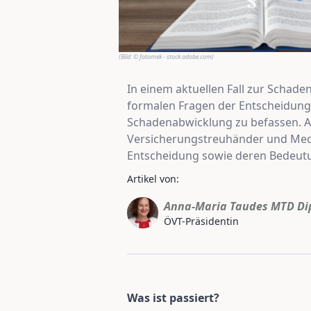
(Bild:
© fotomek - stock.adobe.com
)
In einem aktuellen Fall zur Schad
formalen Fragen der Entscheidungs
Schadenabwicklung zu befassen. An
Versicherungstreuhänder und Media
Entscheidung sowie deren Bedeutun
Artikel von:
Anna-Maria Taudes MTD Dip
ÖVT-Präsidentin
Was ist passiert?