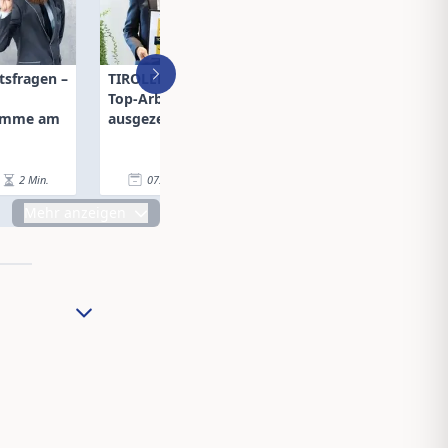
tsfragen –
TIROLER Versicherung als
InterRisk unter 
Top-Arbeitgeber
reputationsstär
summe am
ausgezeichnet
Versicherern
2
Min.
07.04.26
|
2
Min.
03.04.26
|
Mehr anzeigen