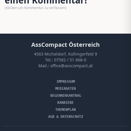
einen Kommentar!
(Klicken um Kommentar zu verfassen)
AssCompact Österreich
4563 Micheldorf, Kollingerfeld 9
Tel.:
07582 / 51 668-0
Mail.:
office@asscompact.at
IMPRESSUM
MEDIADATEN
BEGEHRENSANTRAG
KARRIERE
THEMENPLAN
AGB & DATENSCHUTZ