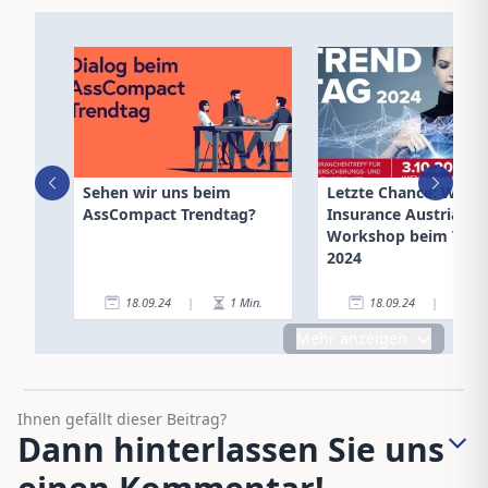
Sehen wir uns beim
Letzte Chance: Wome
AssCompact Trendtag?
Insurance Austria
Workshop beim Tren
2024
18.09.24
|
1
Min.
18.09.24
|
2
Mehr anzeigen
Ihnen gefällt dieser Beitrag?
Dann hinterlassen Sie uns