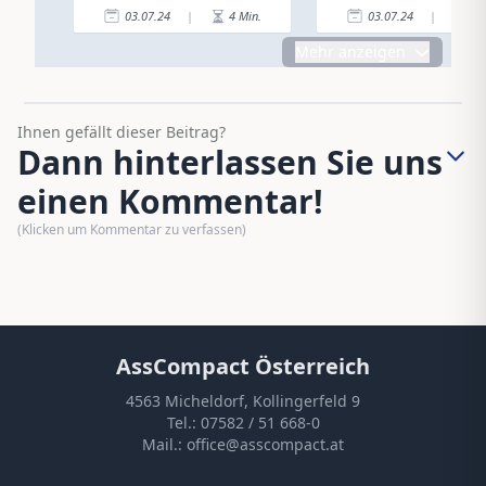
03.07.24
|
4
Min.
03.07.24
|
2
Mehr anzeigen
Ihnen gefällt dieser Beitrag?
Dann hinterlassen Sie uns
einen Kommentar!
(Klicken um Kommentar zu verfassen)
AssCompact Österreich
4563 Micheldorf, Kollingerfeld 9
Tel.:
07582 / 51 668-0
Mail.:
office@asscompact.at