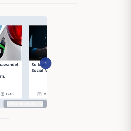
imawandel
So kann ChatGPT bei
VIG mit sehr gu
Social Media helfen
Umsatzwachstu
rn.
ersten Quartal 2
1
Min.
31.05.23
|
3
Min.
31.05.23
|
Mehr anzeigen