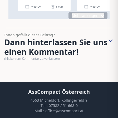
14.03.25
|
1
Min.
14.03.25
|
3
Mehr anzeigen
Ihnen gefällt dieser Beitrag?
Dann hinterlassen Sie uns
einen Kommentar!
(Klicken um Kommentar zu verfassen)
AssCompact Österreich
4563 Micheldorf, Kollingerfeld 9
Tel.:
07582 / 51 668-0
Mail.:
office@asscompact.at