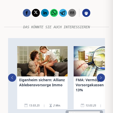
DAS KÖNNTE SIE AUCH INTERESSIEREN
Eigenheim sichern: Allianz
FMA: Vermögen der
Ablebensvorsorge Immo
Vorsorgekassen stei
13%
13.03.25
|
2
Min.
13.03.25
|
2