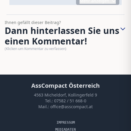
Mehr anzeigen
Ihnen gefällt dieser Beitrag?
Dann hinterlassen Sie uns
einen Kommentar!
(Klicken um Kommentar zu verfassen)
AssCompact Österreich
4563 Micheldorf, Kollingerfeld 9
Tel.:
07582 / 51 668-0
Mail.:
office@asscompact.at
IMPRESSUM
MEDIADATEN