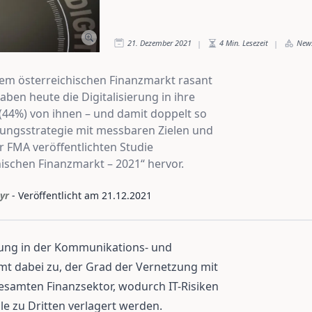
21. Dezember 2021
4
Min. Lesezeit
New
|
|
 dem österreichischen Finanzmarkt rasant
en heute die Digitalisierung in ihre
te (44%) von ihnen – und damit doppelt so
ierungsstrategie mit messbaren Zielen und
r FMA veröffentlichten Studie
hischen Finanzmarkt – 2021“ hervor.
yr
- Veröffentlicht am
21.12.2021
zung in der Kommunikations- und
mt dabei zu, der Grad der Vernetzung mit
gesamten Finanzsektor, wodurch IT-Risiken
e zu Dritten verlagert werden.