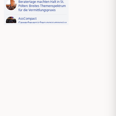
Beratertage machten Halt in St.
Pölten: Breites Themenspektrum
für die Vermittlungspraxis
AssCompact
Gewerbeversicherungssymposium
2026: Der Fotorückblick
Videorückblick zum AssCompact
Trendtag 2025