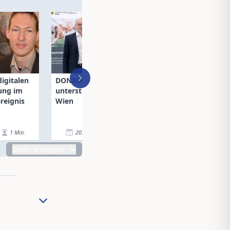
digitalen
DONAU Versicherung
Neue Cloud-
ung im
unterstützt Krebshilfe
Ausfallversicher
reignis
Wien
Österreich erhält
1
Min.
20.12.21
|
2
Min.
20.12.21
|
Mehr anzeigen