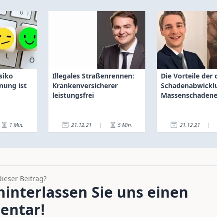
siko
Illegales Straßenrennen:
Die Vorteile der 
nung ist
Krankenversicherer
Schadenabwickl
leistungsfrei
Massenschadene
1
Min.
21.12.21
|
5
Min.
21.12.21
|
dieser Beitrag?
interlassen Sie uns einen
ntar!