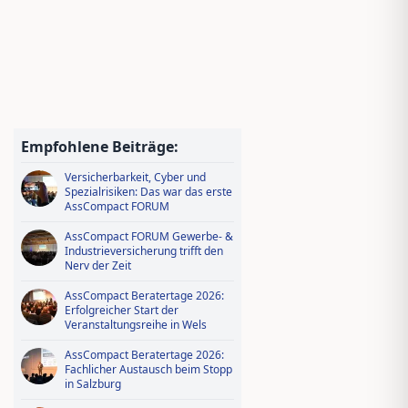
Jungmakler Award 2026 − jetzt
bewerben und profitieren!
Wissen tanken, IDD-Stunden
sichern – Ausbildungsoffensive in
Empfohlene Beiträge:
AssCompact Live TV
Versicherbarkeit, Cyber und
Spezialrisiken: Das war das erste
AssCompact FORUM
AssCompact FORUM Gewerbe- &
Industrieversicherung trifft den
Nerv der Zeit
AssCompact Beratertage 2026:
Erfolgreicher Start der
Veranstaltungsreihe in Wels
AssCompact Beratertage 2026:
Fachlicher Austausch beim Stopp
in Salzburg