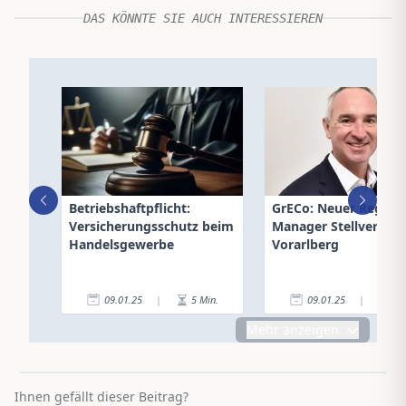
DAS KÖNNTE SIE AUCH INTERESSIEREN
Betriebshaftpflicht:
GrECo: Neuer Region
Versicherungsschutz beim
Manager Stellvertrete
Handelsgewerbe
Vorarlberg
09.01.25
|
5
Min.
09.01.25
|
2
Mehr anzeigen
Ihnen gefällt dieser Beitrag?