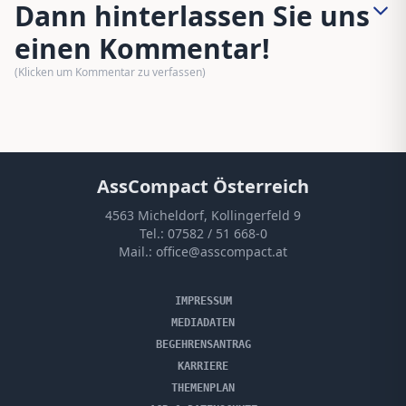
Dann hinterlassen Sie uns
einen Kommentar!
(Klicken um Kommentar zu verfassen)
AssCompact Österreich
4563 Micheldorf, Kollingerfeld 9
Tel.:
07582 / 51 668-0
Mail.:
office@asscompact.at
IMPRESSUM
MEDIADATEN
BEGEHRENSANTRAG
KARRIERE
THEMENPLAN