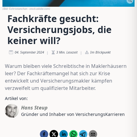
(Bild:
©christianchan - stock.adobe.com
)
Fachkräfte gesucht:
Versicherungsjobs, die
keiner will?
04. September 2024
3
Min. Lesezeit
Im Blickpunkt
|
|
Warum bleiben viele Schreibtische in Maklerhäusern
leer? Der Fachkräftemangel hat sich zur Krise
entwickelt und Versicherungsmakler kämpfen
verzweifelt um qualifizierte Mitarbeiter.
Artikel von:
Hans Steup
Gründer und Inhaber von VersicherungsKarrieren