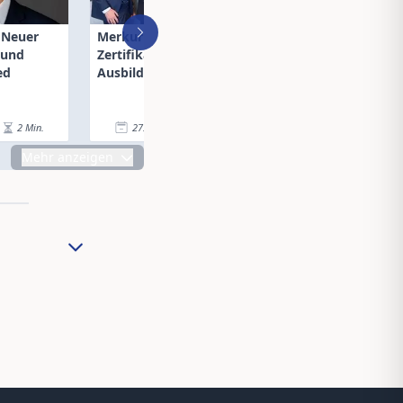
: Neuer
Merkur Leben erhielt
OGH aktuell: Ne
 und
Zertifikat für ihre hohe
Entscheidungen 
ed
Ausbildungsqualität
Branchenrelevan
2
Min.
27.11.24
|
2
Min.
26.11.24
|
Mehr anzeigen