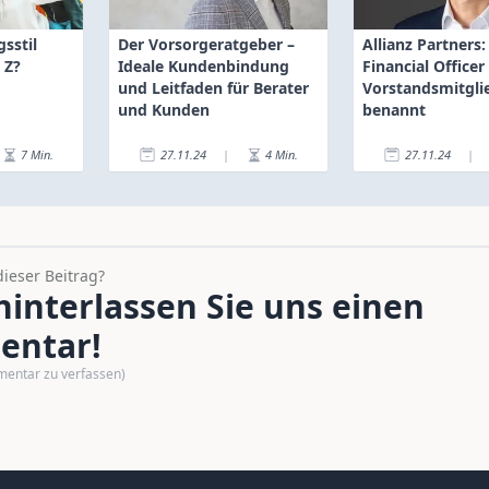
sstil
Der Vorsorgeratgeber –
Allianz Partners
 Z?
Ideale Kundenbindung
Financial Officer
und Leitfaden für Berater
Vorstandsmitgli
und Kunden
benannt
7
Min.
27.11.24
|
4
Min.
27.11.24
|
dieser Beitrag?
interlassen Sie uns einen
ntar!
mentar zu verfassen)