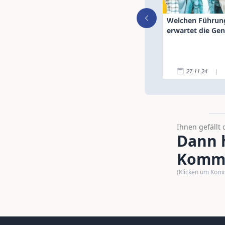
Welchen Führung
erwartet die Gen
27.11.24
|
Ihnen gefällt 
Dann h
Komme
(Klicken um Kom