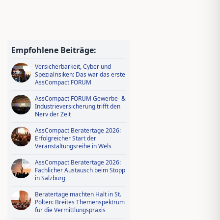
Jungmakler Award 2026 − jetzt
bewerben und profitieren!
Wissen tanken, IDD-Stunden
sichern – Ausbildungsoffensive in
Empfohlene Beiträge:
AssCompact Live TV
Versicherbarkeit, Cyber und
Spezialrisiken: Das war das erste
AssCompact FORUM
AssCompact FORUM Gewerbe- &
Industrieversicherung trifft den
Nerv der Zeit
AssCompact Beratertage 2026:
Erfolgreicher Start der
Veranstaltungsreihe in Wels
AssCompact Beratertage 2026:
Fachlicher Austausch beim Stopp
in Salzburg
Beratertage machten Halt in St.
Pölten: Breites Themenspektrum
für die Vermittlungspraxis