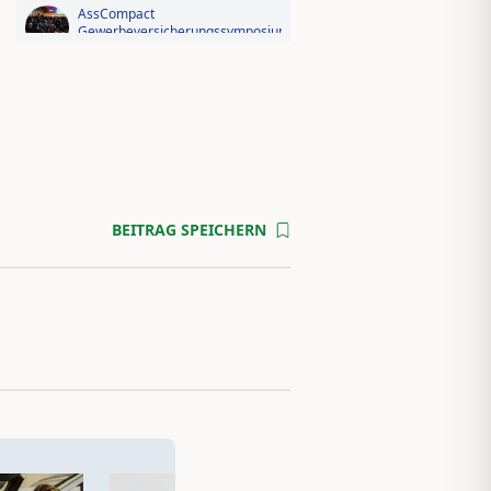
AssCompact
Gewerbeversicherungssymposium
2026: Der Fotorückblick
Videorückblick zum AssCompact
Trendtag 2025
BEITRAG SPEICHERN