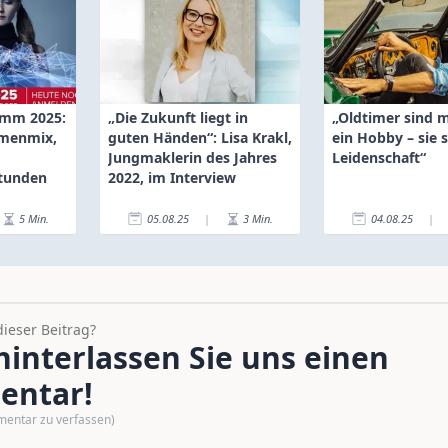
amm 2025:
„Die Zukunft liegt in
„Oldtimer sind m
menmix,
guten Händen“: Lisa Krakl,
ein Hobby – sie 
Jungmaklerin des Jahres
Leidenschaft“
stunden
2022, im Interview
5
Min.
05.08.25
|
3
Min.
04.08.25
|
dieser Beitrag?
interlassen Sie uns einen
ntar!
mentar zu verfassen)