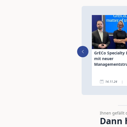
GrECo Specialty 
mit neuer
Managementstr
14.11.24
|
Ihnen gefällt 
Dann h