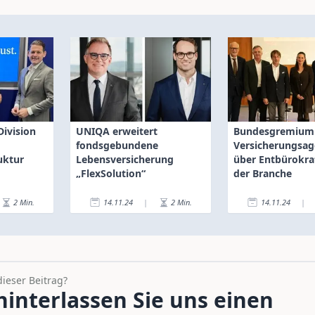
Division
UNIQA erweitert
Bundesgremium
fondsgebundene
Versicherungsa
uktur
Lebensversicherung
über Entbürokra
„FlexSolution“
der Branche
2
Min.
14.11.24
|
2
Min.
14.11.24
|
dieser Beitrag?
interlassen Sie uns einen