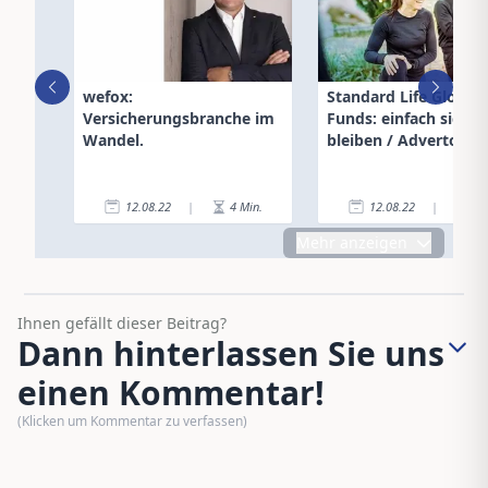
wefox:
Standard Life Global 
Versicherungsbranche im
Funds: einfach sich t
Wandel.
bleiben / Advertorial
12.08.22
|
4
Min.
12.08.22
|
2
Mehr anzeigen
Ihnen gefällt dieser Beitrag?
Dann hinterlassen Sie uns
einen Kommentar!
(Klicken um Kommentar zu verfassen)