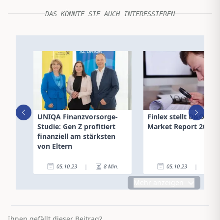
DAS KÖNNTE SIE AUCH INTERESSIEREN
UNIQA Finanzvorsorge-
Finlex stellt D&O & Cyber
Studie: Gen Z profitiert
Market Report 2023 
finanziell am stärksten
von Eltern
05.10.23
|
8
Min.
05.10.23
|
1
Mehr anzeigen
Ihnen gefällt dieser Beitrag?