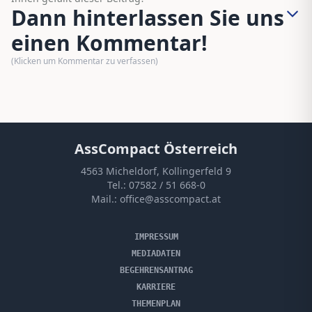
Dann hinterlassen Sie uns
einen Kommentar!
(Klicken um Kommentar zu verfassen)
AssCompact Österreich
4563 Micheldorf, Kollingerfeld 9
Tel.:
07582 / 51 668-0
Mail.:
office@asscompact.at
IMPRESSUM
MEDIADATEN
BEGEHRENSANTRAG
KARRIERE
THEMENPLAN