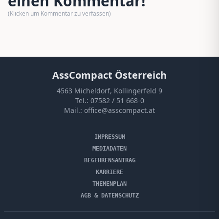
einen Kommentar!
(Klicken um Kommentar zu verfassen)
AssCompact Österreich
4563 Micheldorf, Kollingerfeld 9
Tel.:
07582 / 51 668-0
Mail.:
office@asscompact.at
IMPRESSUM
MEDIADATEN
BEGEHRENSANTRAG
KARRIERE
THEMENPLAN
AGB & DATENSCHUTZ