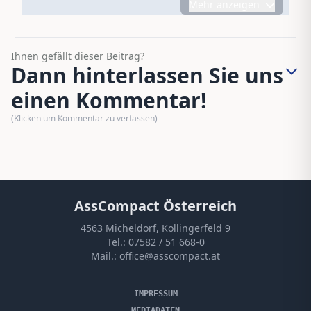
Mehr anzeigen
Ihnen gefällt dieser Beitrag?
Dann hinterlassen Sie uns
einen Kommentar!
(Klicken um Kommentar zu verfassen)
AssCompact Österreich
4563 Micheldorf, Kollingerfeld 9
Tel.:
07582 / 51 668-0
Mail.:
office@asscompact.at
IMPRESSUM
MEDIADATEN