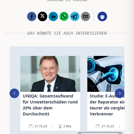
DAS KÖNNTE SIE AUCH INTERESSIEREN
UNIQA: Gesamtaufwand
Studie: E-Autos sind 
für Unwetterschäden rund
der Reparatur ein Dri
20% über dem
teurer als vergleichb
Durchschnitt
Verbrenner
31.10.23
|
3
Min.
31.10.23
|
4