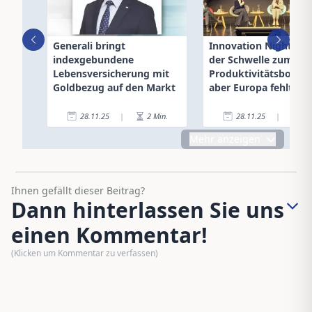
Generali bringt
Innovation Night: „KI
indexgebundene
der Schwelle zum
Lebensversicherung mit
Produktivitätsbooste
Goldbezug auf den Markt
aber Europa fehlt der
Mut“
28.11.25
|
2
Min.
28.11.25
|
8
Mehr anzeigen
Ihnen gefällt dieser Beitrag?
Dann hinterlassen Sie uns
einen Kommentar!
(Klicken um Kommentar zu verfassen)