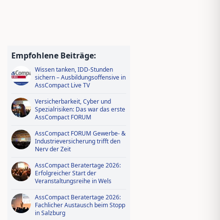
Jungmakler Award 2026 − jetzt
bewerben und profitieren!
Empfohlene Beiträge:
Wissen tanken, IDD-Stunden
sichern – Ausbildungsoffensive in
AssCompact Live TV
Versicherbarkeit, Cyber und
Spezialrisiken: Das war das erste
AssCompact FORUM
AssCompact FORUM Gewerbe- &
Industrieversicherung trifft den
Nerv der Zeit
AssCompact Beratertage 2026:
Erfolgreicher Start der
Veranstaltungsreihe in Wels
AssCompact Beratertage 2026:
Fachlicher Austausch beim Stopp
in Salzburg