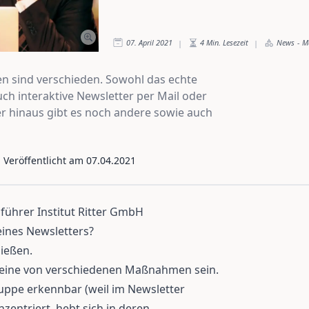
07. April 2021
4
Min. Lesezeit
News
-
M
|
|
 sind verschieden. Sowohl das echte
uch interaktive Newsletter per Mail oder
r hinaus gibt es noch andere sowie auch
- Veröffentlicht am
07.04.2021
sführer Institut Ritter GmbH
eines Newsletters?
ließen.
r eine von verschiedenen Maßnahmen sein.
ruppe erkennbar (weil im Newsletter
zentriert, hebt sich in deren