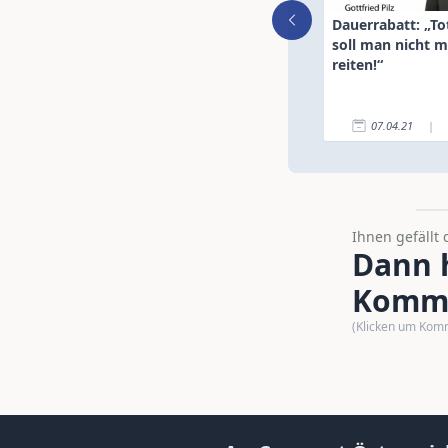
Dauerrabatt: „To
soll man nicht 
reiten!“
07.04.21
|
Ihnen gefällt 
Dann h
Komme
(Klicken um Kom