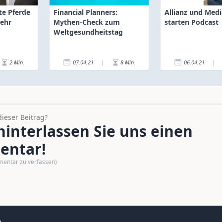
te Pferde
Financial Planners:
Allianz und Me
mehr
Mythen-Check zum
starten Podcast
Weltgesundheitstag
2
Min.
07.04.21
|
8
Min.
06.04.21
|
dieser Beitrag?
interlassen Sie uns einen
ntar!
mentar zu verfassen)