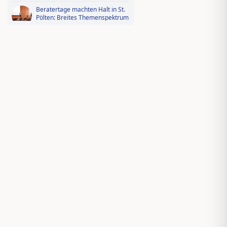
Beratertage machten Halt in St.
Pölten: Breites Themenspektrum
für die Vermittlungspraxis
AssCompact
Gewerbeversicherungssymposium
2026: Der Fotorückblick
Videorückblick zum AssCompact
Trendtag 2025