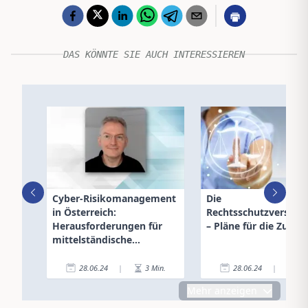
DAS KÖNNTE SIE AUCH INTERESSIEREN
Cyber-Risikomanagement
Die
in Österreich:
Rechtsschutzversich
Herausforderungen für
– Pläne für die Zukun
mittelständische
Unternehmen
28.06.24
|
3
Min.
28.06.24
|
6
Mehr anzeigen