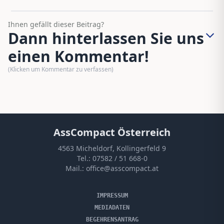
Ihnen gefällt dieser Beitrag?
Dann hinterlassen Sie uns
einen Kommentar!
(Klicken um Kommentar zu verfassen)
AssCompact Österreich
4563 Micheldorf, Kollingerfeld 9
Tel.:
07582 / 51 668-0
Mail.:
office@asscompact.at
IMPRESSUM
MEDIADATEN
BEGEHRENSANTRAG