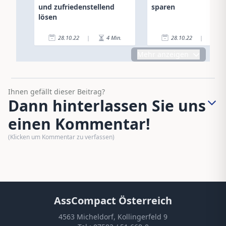
und zufriedenstellend
sparen
lösen
28.10.22
|
4
Min.
28.10.22
|
4
Mehr anzeigen
Ihnen gefällt dieser Beitrag?
Dann hinterlassen Sie uns
einen Kommentar!
(Klicken um Kommentar zu verfassen)
AssCompact Österreich
4563 Micheldorf, Kollingerfeld 9