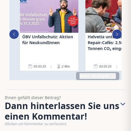
ÖBV Unfallschutz: Aktion
Helvetia unterstützt
für NeukundInnen
Repair-Cafés: 2.568
Tonnen CO₂ eingespa
03.03.25
|
2
Min.
03.03.25
|
2
Mehr anzeigen
Ihnen gefällt dieser Beitrag?
Dann hinterlassen Sie uns
einen Kommentar!
(Klicken um Kommentar zu verfassen)