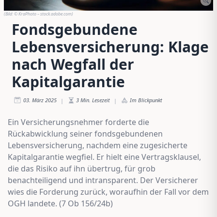
(Bild:
© KraPhoto – stock.adobe.com
)
Fondsgebundene
Lebensversicherung: Klage
nach Wegfall der
Kapitalgarantie
03. März 2025
3
Min. Lesezeit
Im Blickpunkt
|
|
Ein Versicherungsnehmer forderte die
Rückabwicklung seiner fondsgebundenen
Lebensversicherung, nachdem eine zugesicherte
Kapitalgarantie wegfiel. Er hielt eine Vertragsklausel,
die das Risiko auf ihn übertrug, für grob
benachteiligend und intransparent. Der Versicherer
wies die Forderung zurück, woraufhin der Fall vor dem
OGH landete. (7 Ob 156/24b)