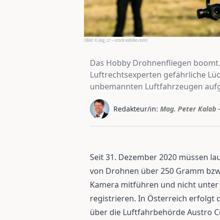
(Bild:
© Jag_cz – stock.adobe.com
)
Das Hobby Drohnenfliegen boomt. 
Luftrechtsexperten gefährliche Lü
unbemannten Luftfahrzeugen aufg
Redakteur/in:
Mag. Peter Kalab
Seit 31. Dezember 2020 müssen la
von Drohnen über 250 Gramm bzw.
Kamera mitführen und nicht unter di
registrieren. In Österreich erfolg
über die Luftfahrbehörde Austro C