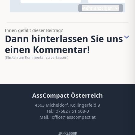
Mehr anzeigen
Ihnen gefällt dieser Beitrag?
Dann hinterlassen Sie uns
einen Kommentar!
(Klicken um Kommentar zu verfassen)
AssCompact Österreich
4563 Micheldorf, Kollingerfeld 9
Tel.:
07582 / 51 668-0
Mail.:
office@asscompact.at
IMPRESSUM