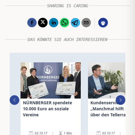
SHARING IS CARING
DAS KÖNNTE SIE AUCH INTERESSIEREN
NÜRNBERGER spendete
Kundenservice:
10.000 Euro an soziale
„Manchmal hilft ein B
Vereine
über den Tellerrand“
03.10.17
|
1
Min.
03.10.17
|
2