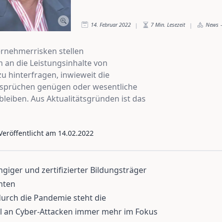
14. Februar 2022
7
Min. Lesezeit
News
-
|
|
rnehmerrisken stellen
an die Leistungsinhalte von
zu hinterfragen, inwieweit die
nsprüchen genügen oder wesentliche
leiben. Aus Aktualitätsgründen ist das
 Veröffentlicht am
14.02.2022
iger und zertifizierter Bildungsträger
nten
urch die Pandemie steht die
l an Cyber-Attacken immer mehr im Fokus