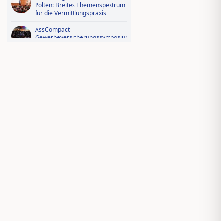
Pölten: Breites Themenspektrum
für die Vermittlungspraxis
AssCompact
Gewerbeversicherungssymposium
2026: Der Fotorückblick
Videorückblick zum AssCompact
Trendtag 2025