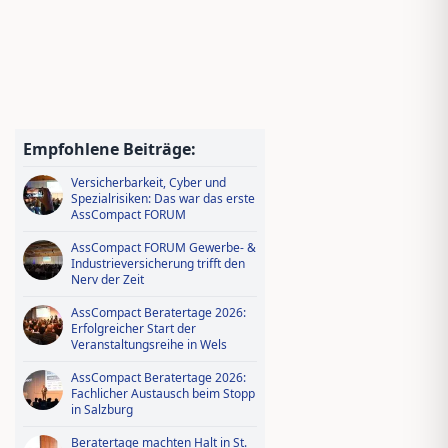
Jungmakler Award 2026 − jetzt
bewerben und profitieren!
Wissen tanken, IDD-Stunden
sichern – Ausbildungsoffensive in
Empfohlene Beiträge:
AssCompact Live TV
Versicherbarkeit, Cyber und
Spezialrisiken: Das war das erste
AssCompact FORUM
AssCompact FORUM Gewerbe- &
Industrieversicherung trifft den
Nerv der Zeit
AssCompact Beratertage 2026:
Erfolgreicher Start der
Veranstaltungsreihe in Wels
AssCompact Beratertage 2026:
Fachlicher Austausch beim Stopp
in Salzburg
Beratertage machten Halt in St.