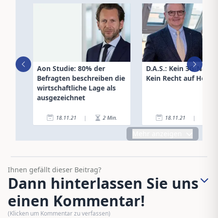
Aon Studie: 80% der
D.A.S.: Kein 3G-Nachw
Befragten beschreiben die
Kein Recht auf Homeo
wirtschaftliche Lage als
ausgezeichnet
18.11.21
|
2
Min.
18.11.21
|
5
Mehr anzeigen
Ihnen gefällt dieser Beitrag?
Dann hinterlassen Sie uns
einen Kommentar!
(Klicken um Kommentar zu verfassen)