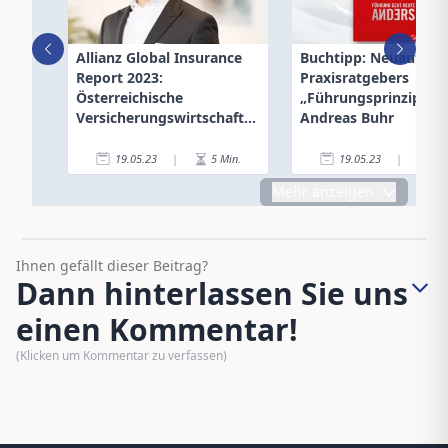
Allianz Global Insurance
Buchtipp: Neuauflag
Report 2023:
Praxisratgebers
Österreichische
„Führungsprinzipien
Versicherungswirtschaft
Andreas Buhr
wuchs um 5,4%
19.05.23
|
5
Min.
19.05.23
|
2
Mehr anzeigen
Ihnen gefällt dieser Beitrag?
Dann hinterlassen Sie uns
einen Kommentar!
(Klicken um Kommentar zu verfassen)