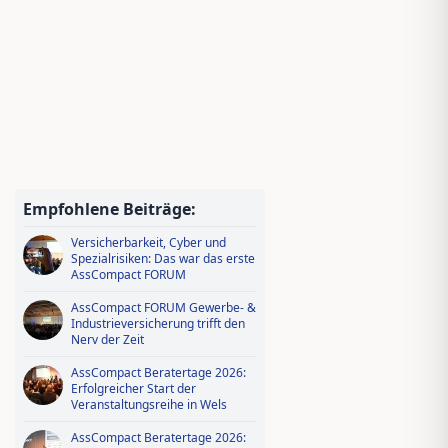
Jungmakler Award 2026 − jetzt
bewerben und profitieren!
Wissen tanken, IDD-Stunden
sichern – Ausbildungsoffensive in
Empfohlene Beiträge:
AssCompact Live TV
Versicherbarkeit, Cyber und
Spezialrisiken: Das war das erste
AssCompact FORUM
AssCompact FORUM Gewerbe- &
Industrieversicherung trifft den
Nerv der Zeit
AssCompact Beratertage 2026:
Erfolgreicher Start der
Veranstaltungsreihe in Wels
AssCompact Beratertage 2026: