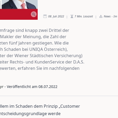
08. Juli 2022
7
Min. Lesezeit
News
-
Im 
|
|
mfrage sind knapp zwei Drittel der
Makler der Meinung, die Zahl der
ten fünf Jahren gestiegen. Wie die
ich Schaden bei UNIQA Österreich),
iter der Wiener Städtischen Versicherung)
ter Rechts- und KundenService der D.A.S.
ewerten, erfahren Sie im nachfolgenden
yr
- Veröffentlicht am
08.07.2022
 allem im Schaden dem Prinzip „Customer
n Entscheidungsgrundlage werde