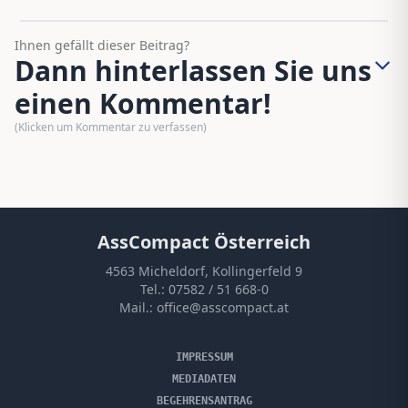
Ihnen gefällt dieser Beitrag?
Dann hinterlassen Sie uns
einen Kommentar!
(Klicken um Kommentar zu verfassen)
AssCompact Österreich
4563 Micheldorf, Kollingerfeld 9
Tel.:
07582 / 51 668-0
Mail.:
office@asscompact.at
IMPRESSUM
MEDIADATEN
BEGEHRENSANTRAG