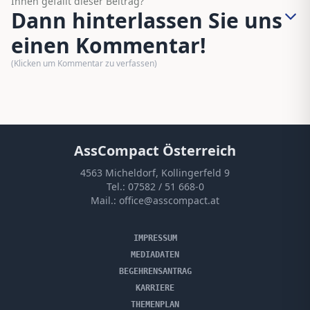
Ihnen gefällt dieser Beitrag?
Dann hinterlassen Sie uns
einen Kommentar!
(Klicken um Kommentar zu verfassen)
AssCompact Österreich
4563 Micheldorf, Kollingerfeld 9
Tel.:
07582 / 51 668-0
Mail.:
office@asscompact.at
IMPRESSUM
MEDIADATEN
BEGEHRENSANTRAG
KARRIERE
THEMENPLAN