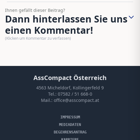
Ihnen gefällt dieser Beitrag?
Dann hinterlassen Sie uns
einen Kommentar!
(Klicken um Kommentar zu verfassen)
AssCompact Österreich
4563 Micheldorf, Kollingerfeld 9
Tel.:
07582 / 51 668-0
Mail.:
office@asscompact.at
IMPRESSUM
MEDIADATEN
BEGEHRENSANTRAG
KARRIERE