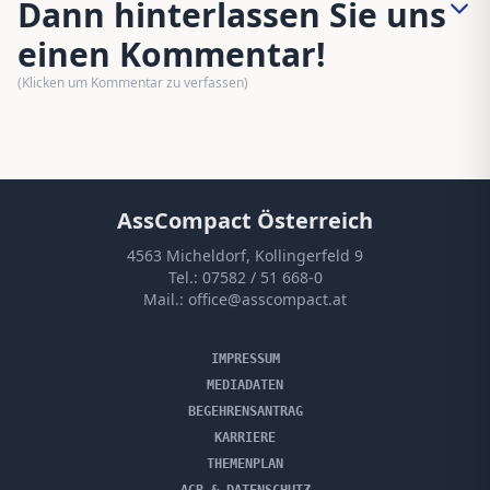
Dann hinterlassen Sie uns
einen Kommentar!
(Klicken um Kommentar zu verfassen)
AssCompact Österreich
4563 Micheldorf, Kollingerfeld 9
Tel.:
07582 / 51 668-0
Mail.:
office@asscompact.at
IMPRESSUM
MEDIADATEN
BEGEHRENSANTRAG
KARRIERE
THEMENPLAN
AGB & DATENSCHUTZ