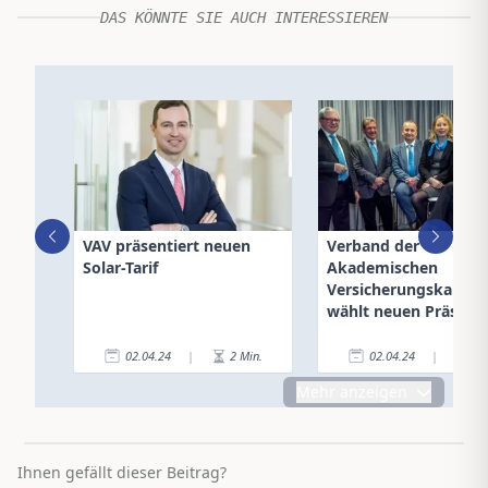
DAS KÖNNTE SIE AUCH INTERESSIEREN
VAV präsentiert neuen
Verband der
Solar-Tarif
Akademischen
Versicherungskaufle
wählt neuen Präside
02.04.24
|
2
Min.
02.04.24
|
1
Mehr anzeigen
Ihnen gefällt dieser Beitrag?