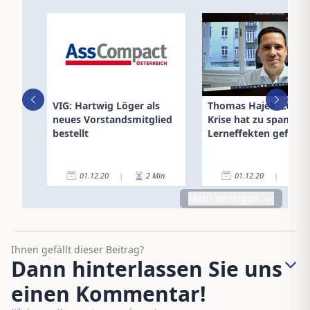
VIG: Hartwig Löger als
Thomas Hajek: „Coro
neues Vorstandsmitglied
Krise hat zu spannen
bestellt
Lerneffekten geführt
01.12.20
|
2
Min.
01.12.20
|
3
Mehr anzeigen
Ihnen gefällt dieser Beitrag?
Dann hinterlassen Sie uns
einen Kommentar!