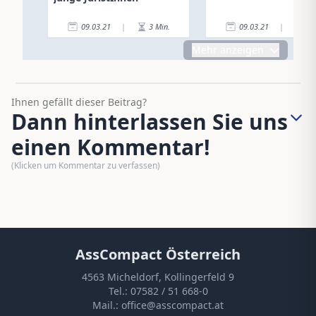
09.03.21
|
3
Min.
09.03.21
|
4
Mehr anzeigen
Ihnen gefällt dieser Beitrag?
Dann hinterlassen Sie uns
einen Kommentar!
(Klicken um Kommentar zu verfassen)
AssCompact Österreich
4563 Micheldorf, Kollingerfeld 9
Tel.:
07582 / 51 668-0
Mail.:
office@asscompact.at