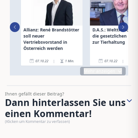
Allianz: René Brandstötter
D.A.S.: Welttierschut
soll neuer
die gesetzlichen Rege
Vertriebsvorstand in
zur Tierhaltung
Österreich werden
07.10.22
|
1
Min.
07.10.22
|
3
Mehr anzeigen
Ihnen gefällt dieser Beitrag?
Dann hinterlassen Sie uns
einen Kommentar!
(Klicken um Kommentar zu verfassen)