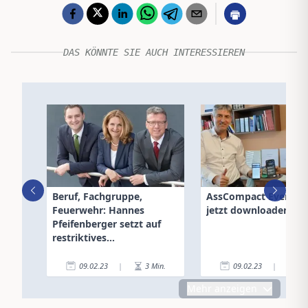
DAS KÖNNTE SIE AUCH INTERESSIEREN
Beruf, Fachgruppe,
AssCompact Event-A
Feuerwehr: Hannes
jetzt downloaden!
Pfeifenberger setzt auf
restriktives
Zeitmanagement
09.02.23
|
3
Min.
09.02.23
|
2
Mehr anzeigen