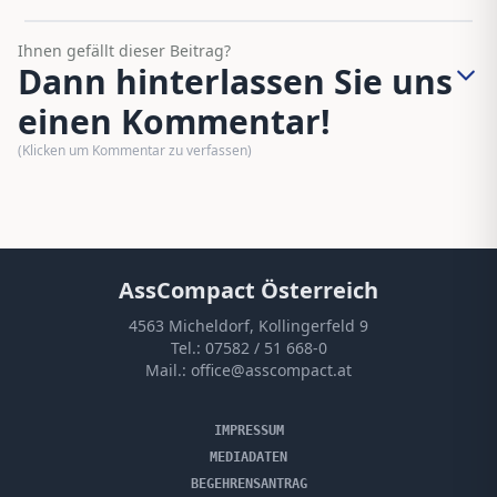
Ihnen gefällt dieser Beitrag?
Dann hinterlassen Sie uns
einen Kommentar!
(Klicken um Kommentar zu verfassen)
AssCompact Österreich
4563 Micheldorf, Kollingerfeld 9
Tel.:
07582 / 51 668-0
Mail.:
office@asscompact.at
IMPRESSUM
MEDIADATEN
BEGEHRENSANTRAG