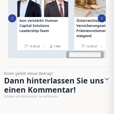
Aon verstärkt Human
Österreichischen
Capital Solutions
Versicherungswirtsch
Leadership-Team
Prämienvolumen wei
steigend
15.09.22
|
3
Min.
15.09.22
|
3
Mehr anzeigen
Ihnen gefällt dieser Beitrag?
Dann hinterlassen Sie uns
einen Kommentar!
(Klicken um Kommentar zu verfassen)