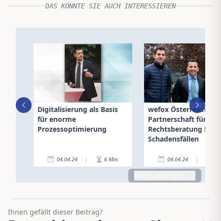
DAS KÖNNTE SIE AUCH INTERESSIEREN
Digitalisierung als Basis
wefox Österreich: Ne
für enorme
Partnerschaft für
Prozessoptimierung
Rechtsberatung bei
Schadensfällen
04.04.24
|
6
Min.
04.04.24
|
4
Mehr anzeigen
Ihnen gefällt dieser Beitrag?