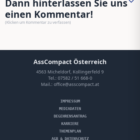
Dann hinterlassen Sie uns
einen Kommentar!
(Klicken um Kommentar zu verfassen)
AssCompact Österreich
4563 Micheldorf, Kollingerfeld 9
Tel.:
07582 / 51 668-0
Mail.:
office@asscompact.at
IMPRESSUM
MEDIADATEN
BEGEHRENSANTRAG
KARRIERE
THEMENPLAN
AGB & DATENSCHUTZ