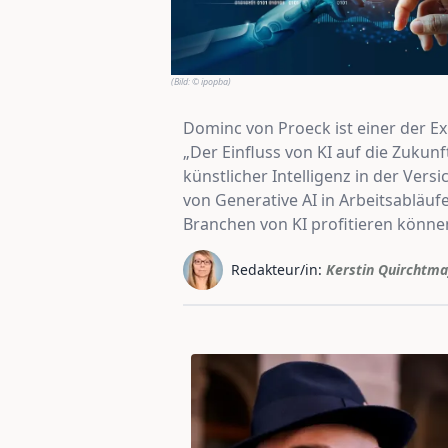
(Bild:
© ipopba
)
Dominc von Proeck ist einer der E
„Der Einfluss von KI auf die Zukun
künstlicher Intelligenz in der Ver
von Generative AI in Arbeitsabläu
Branchen von KI profitieren können
Redakteur/in:
Kerstin Quirchtma