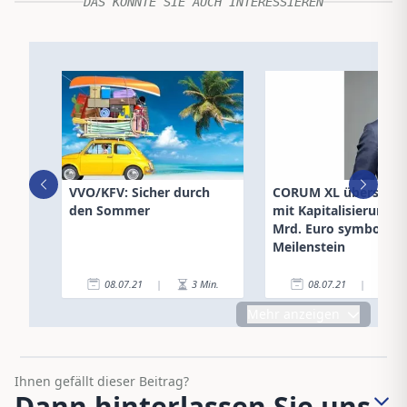
DAS KÖNNTE SIE AUCH INTERESSIEREN
VVO/KFV: Sicher durch
CORUM XL überschrei
den Sommer
mit Kapitalisierung v
Mrd. Euro symbolisc
Meilenstein
08.07.21
|
3
Min.
08.07.21
|
3
Mehr anzeigen
Ihnen gefällt dieser Beitrag?
Dann hinterlassen Sie uns