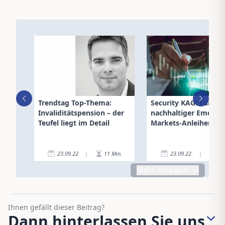
Trendtag Top-Thema:
Security KAG: Fünf Ja
Invaliditätspension – der
nachhaltiger Emergi
Teufel liegt im Detail
Markets-Anleihenfon
23.09.22
|
11
Min.
23.09.22
|
3
Mehr anzeigen
Ihnen gefällt dieser Beitrag?
Dann hinterlassen Sie uns